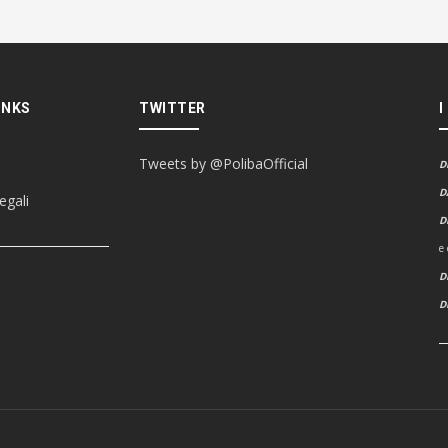
INKS
TWITTER
I
Tweets by @PolibaOfficial
D
D
egali
D
e
D