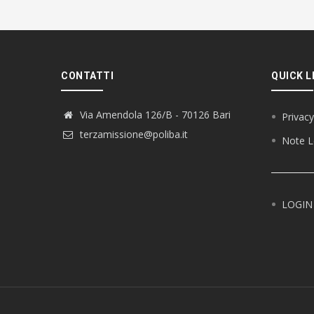
CONTATTI
QUICK L
Via Amendola 126/B - 70126 Bari
Privacy
terzamissione@poliba.it
Note L
LOGIN