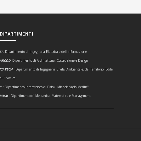
 DIPARTIMENTI
EI
:
Dipartimento di Ingegneria Elettrica e dell'Informazione
ARCOD
: Dipartimento di Architettura, Costruzione e Design
ICATECH
: Dipartimento di Ingegneria Civile, Ambientale, del Territorio, Edile
 di Chimica
IF
: Dipartimento Interateneo di Fisica "Michelangelo Merlin"
DMMM
: Dipartimento di Meccanica, Matematica e Management