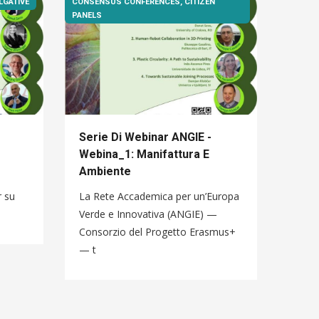
LGATIVE
CONSENSUS CONFERENCES, CITIZEN
PANELS
Serie Di Webinar ANGIE -
LE D
Webina_1: Manifattura E
LOGI
Ambiente
NEL
UN’
r su
La Rete Accademica per un’Europa
STRA
Verde e Innovativa (ANGIE) —
Il te
Consorzio del Progetto Erasmus+
dei p
— t
tempo