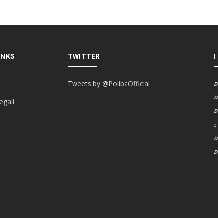
INKS
TWITTER
I
Tweets by @PolibaOfficial
D
D
egali
D
e
D