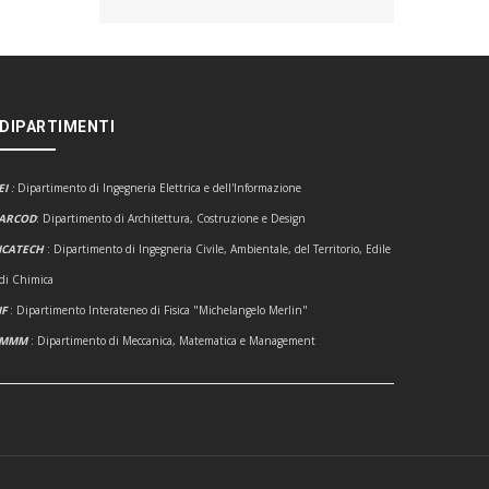
 DIPARTIMENTI
EI
:
Dipartimento di Ingegneria Elettrica e dell'Informazione
ARCOD
: Dipartimento di Architettura, Costruzione e Design
ICATECH
: Dipartimento di Ingegneria Civile, Ambientale, del Territorio, Edile
 di Chimica
IF
: Dipartimento Interateneo di Fisica "Michelangelo Merlin"
DMMM
: Dipartimento di Meccanica, Matematica e Management