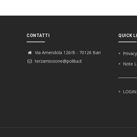
CONTATTI
QUICK L
Via Amendola 126/B - 70126 Bari
Privacy
terzamissione@poliba.it
Note L
LOGIN