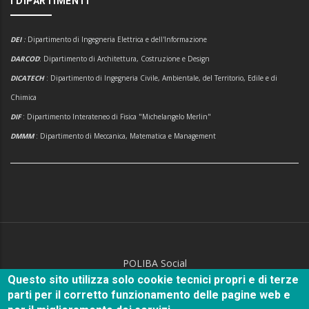
I DIPARTIMENTI
DEI
:
Dipartimento di Ingegneria Elettrica e dell'Informazione
DARCOD
: Dipartimento di Architettura, Costruzione e Design
DICATECH
: Dipartimento di Ingegneria Civile, Ambientale, del Territorio, Edile e di
Chimica
DIF
: Dipartimento Interateneo di Fisica "Michelangelo Merlin"
DMMM
: Dipartimento di Meccanica, Matematica e Management
POLIBA Social
Questo sito utilizza solo cookie tecnici propri e di terze
parti per il corretto funzionamento delle pagine web e