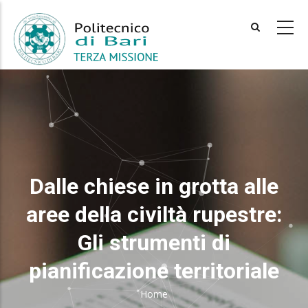
Skip
to
main
content
Dalle chiese in grotta alle
aree della civiltà rupestre:
Gli strumenti di
pianificazione territoriale
Home
Breadcrumb