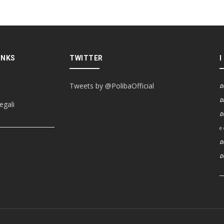
INKS
TWITTER
I
Tweets by @PolibaOfficial
D
D
egali
D
e
D