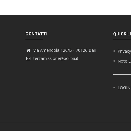
CONTATTI
QUICK L
Via Amendola 126/B - 70126 Bari
Privacy
terzamissione@poliba.it
Note L
LOGIN