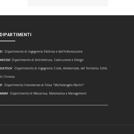
 DIPARTIMENTI
EI
:
Dipartimento di Ingegneria Elettrica e dell'Informazione
ARCOD
: Dipartimento di Architettura, Costruzione e Design
ICATECH
: Dipartimento di Ingegneria Civile, Ambientale, del Territorio, Edile
 di Chimica
IF
: Dipartimento Interateneo di Fisica "Michelangelo Merlin"
DMMM
: Dipartimento di Meccanica, Matematica e Management