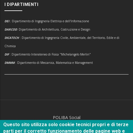
I DIPARTIMENTI
DEI
:
Dipartimento di Ingegneria Elettrica e dell'Informazione
DARCOD
: Dipartimento di Architettura, Costruzione e Design
DICATECH
: Dipartimento di Ingegneria Civile, Ambientale, del Territorio, Edile e di
Chimica
DIF
: Dipartimento Interateneo di Fisica "Michelangelo Merlin"
DMMM
: Dipartimento di Meccanica, Matematica e Management
POLIBA Social
Questo sito utilizza solo cookie tecnici propri e di terze
parti per il corretto funzionamento delle pagine web e