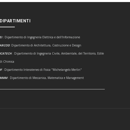
 DIPARTIMENTI
EI
:
Dipartimento di Ingegneria Elettrica e dell'Informazione
ARCOD
: Dipartimento di Architettura, Costruzione e Design
ICATECH
: Dipartimento di Ingegneria Civile, Ambientale, del Territorio, Edile
 di Chimica
IF
: Dipartimento Interateneo di Fisica "Michelangelo Merlin"
DMMM
: Dipartimento di Meccanica, Matematica e Management