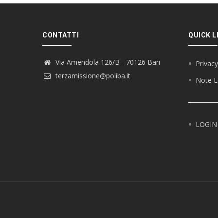
CONTATTI
QUICK L
Via Amendola 126/B - 70126 Bari
Privacy
terzamissione@poliba.it
Note L
LOGIN