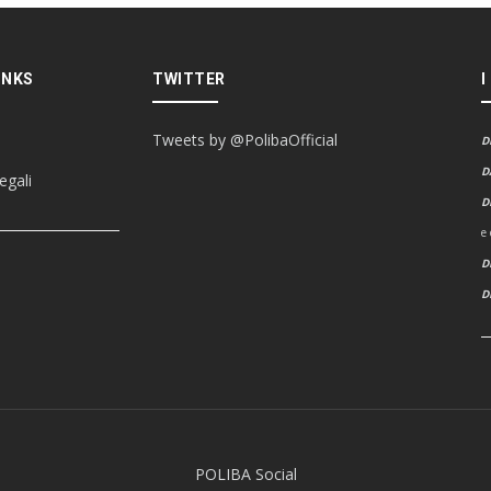
INKS
TWITTER
I
Tweets by @PolibaOfficial
D
D
egali
D
e
D
POLIBA Social