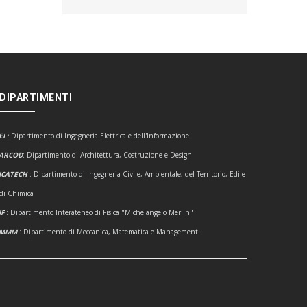
 DIPARTIMENTI
EI
:
Dipartimento di Ingegneria Elettrica e dell'Informazione
ARCOD
: Dipartimento di Architettura, Costruzione e Design
ICATECH
: Dipartimento di Ingegneria Civile, Ambientale, del Territorio, Edile
 di Chimica
IF
: Dipartimento Interateneo di Fisica "Michelangelo Merlin"
DMMM
: Dipartimento di Meccanica, Matematica e Management