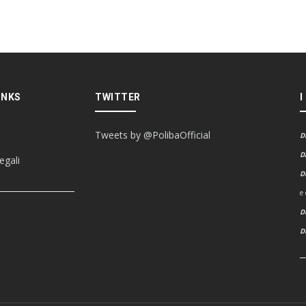
INKS
TWITTER
I
Tweets by @PolibaOfficial
D
D
egali
D
e
D