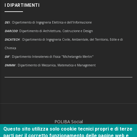
I DIPARTIMENTI
DEI
:
Dipartimento di Ingegneria Elettrica e dell'Informazione
DARCOD
: Dipartimento di Architettura, Costruzione e Design
DICATECH
: Dipartimento di Ingegneria Civile, Ambientale, del Territorio, Edile e di
Chimica
DIF
: Dipartimento Interateneo di Fisica "Michelangelo Merlin"
DMMM
: Dipartimento di Meccanica, Matematica e Management
POLIBA Social
Questo sito utilizza solo cookie tecnici propri e di terze
parti per il corretto funzionamento delle pagine web e