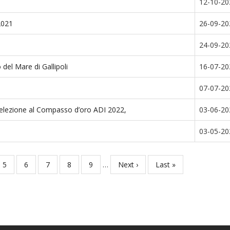
12-10-20
2021
26-09-20
24-09-20
el Mare di Gallipoli
16-07-20
07-07-20
selezione al Compasso d’oro ADI 2022,
03-06-20
03-05-20
Page
5
Page
6
Page
7
Page
8
Page
9
…
Next
Next ›
Last
Last »
page
page