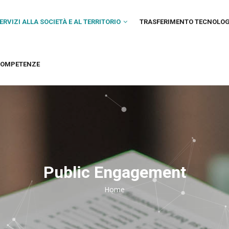
IN
VIGATION
ERVIZI ALLA SOCIETÀ E AL TERRITORIO
TRASFERIMENTO TECNOLO
OMPETENZE
Public Engagement
Home
Breadcrumb