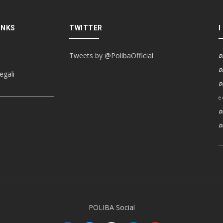
INKS
TWITTER
I
Tweets by @PolibaOfficial
D
D
egali
D
e
D
POLIBA Social