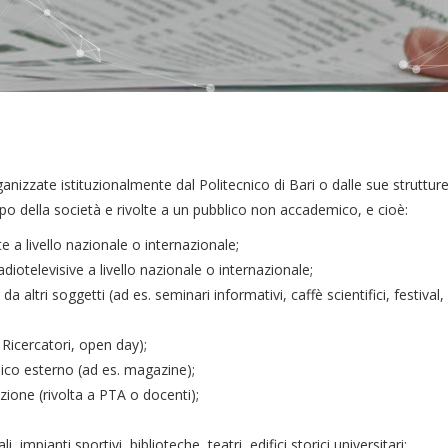
ganizzate istituzionalmente dal Politecnico di Bari o dalle sue struttur
ppo della società e rivolte a un pubblico non accademico, e cioè:
e a livello nazionale o internazionale;
diotelevisive a livello nazionale o internazionale;
da altri soggetti (ad es. seminari informativi, caffè scientifici, festival, 
 Ricercatori, open day);
blico esterno (ad es. magazine);
ione (rivolta a PTA o docenti);
impianti sportivi, biblioteche, teatri, edifici storici universitari;