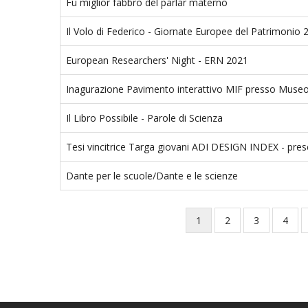
Fu miglior fabbro del parlar materno
Il Volo di Federico - Giornate Europee del Patrimonio 
European Researchers' Night - ERN 2021
Inagurazione Pavimento interattivo MIF presso Museo d
Il Libro Possibile - Parole di Scienza
Tesi vincitrice Targa giovani ADI DESIGN INDEX - pre
Dante per le scuole/Dante e le scienze
Current
1
Page
2
Page
3
Page
4
Pagination
page