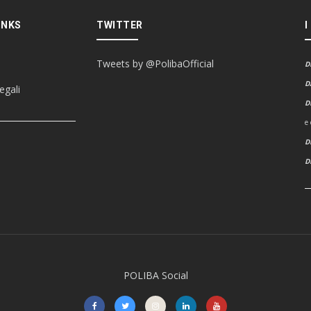
INKS
TWITTER
I
Tweets by @PolibaOfficial
D
D
egali
D
e
D
POLIBA Social