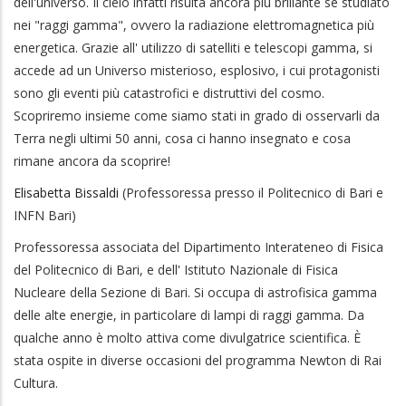
dell'universo. Il cielo infatti risulta ancora più brillante se studiato
nei "raggi gamma", ovvero la radiazione elettromagnetica più
energetica. Grazie all' utilizzo di satelliti e telescopi gamma, si
accede ad un Universo misterioso, esplosivo, i cui protagonisti
sono gli eventi più catastrofici e distruttivi del cosmo.
Scopriremo insieme come siamo stati in grado di osservarli da
Terra negli ultimi 50 anni, cosa ci hanno insegnato e cosa
rimane ancora da scoprire!
Elisabetta Bissaldi
(Professoressa presso il Politecnico di Bari e
INFN Bari)
Professoressa associata del Dipartimento Interateneo di Fisica
del Politecnico di Bari, e dell' Istituto Nazionale di Fisica
Nucleare della Sezione di Bari. Si occupa di astrofisica gamma
delle alte energie, in particolare di lampi di raggi gamma. Da
qualche anno è molto attiva come divulgatrice scientifica. È
stata ospite in diverse occasioni del programma Newton di Rai
Cultura.