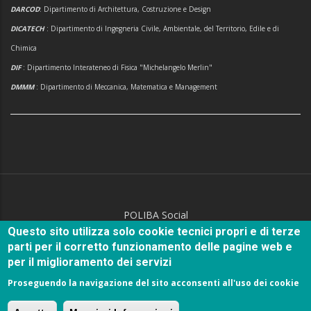
DARCOD
: Dipartimento di Architettura, Costruzione e Design
DICATECH
: Dipartimento di Ingegneria Civile, Ambientale, del Territorio, Edile e di
Chimica
DIF
: Dipartimento Interateneo di Fisica "Michelangelo Merlin"
DMMM
: Dipartimento di Meccanica, Matematica e Management
POLIBA Social
Questo sito utilizza solo cookie tecnici propri e di terze
parti per il corretto funzionamento delle pagine web e
per il miglioramento dei servizi
Proseguendo la navigazione del sito acconsenti all'uso dei cookie
© Copyright
Politecnico di Bari
2018.