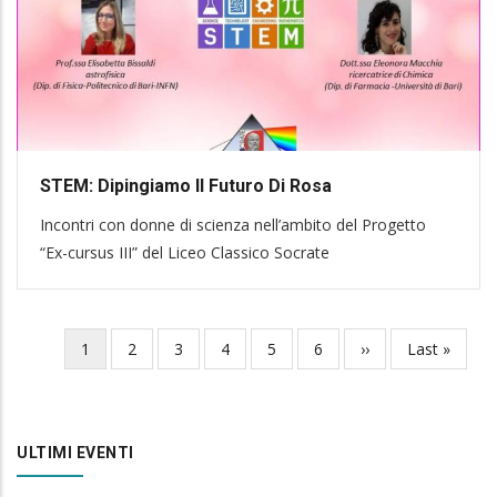
STEM: Dipingiamo Il Futuro Di Rosa
Incontri con donne di scienza nell’ambito del Progetto
“Ex-cursus III” del Liceo Classico Socrate
Current
1
Page
2
Page
3
Page
4
Page
5
Page
6
Next
››
Last
Last »
Pagination
page
page
page
ULTIMI EVENTI