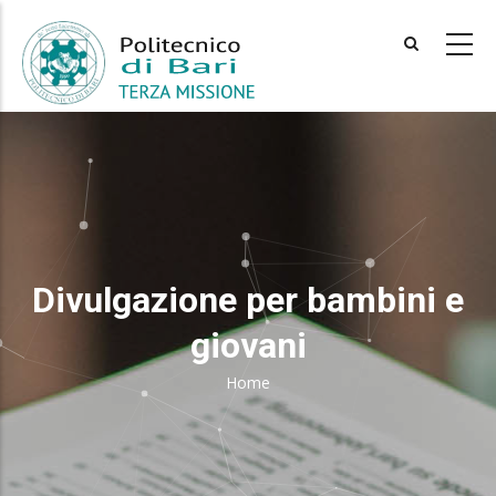
Skip
to
main
content
Divulgazione per bambini e
giovani
Home
Breadcrumb