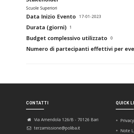
Scuole Superiori
Data Inizio Evento
17-01-2023
Durata (giorni)
1
Budget complessivo utilizzato
0
Numero di partecipanti effettivi per eve
CONTATTI
QUICK L
Via Amendola 126/B - 70126 Bari
Privacy
terzamissione@poliba.it
Note L