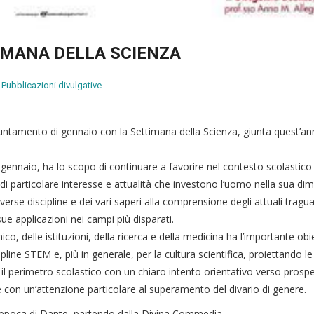
IMANA DELLA SCIENZA
Pubblicazioni divulgative
appuntamento di gennaio con la Settimana della Scienza, giunta quest’an
 gennaio, ha lo scopo di continuare a favorire nel contesto scolastico 
i di particolare interesse e attualità che investono l’uomo nella sua d
iverse discipline e dei vari saperi alla comprensione degli attuali tragua
sue applicazioni nei campi più disparati.
, delle istituzioni, della ricerca e della medicina ha l’importante obie
line STEM e, più in generale, per la cultura scientifica, proiettando le
il perimetro scolastico con un chiaro intento orientativo verso prospe
 e con un’attenzione particolare al superamento del divario di genere.
ll'epoca di Dante, partendo dalla Divina Commedia.