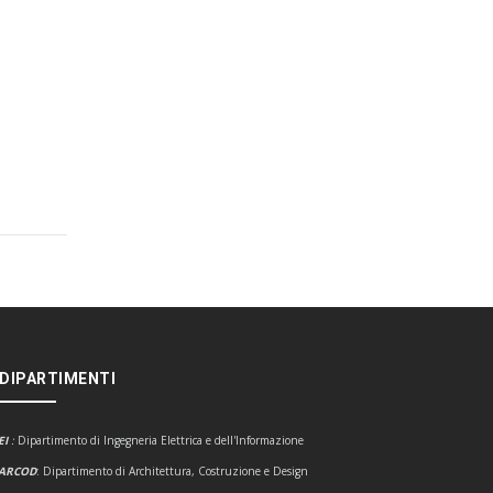
 DIPARTIMENTI
EI
:
Dipartimento di Ingegneria Elettrica e dell'Informazione
ARCOD
: Dipartimento di Architettura, Costruzione e Design