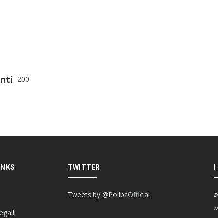
nti
200
INKS
TWITTER
I
Tweets by @PolibaOfficial
D
D
egali