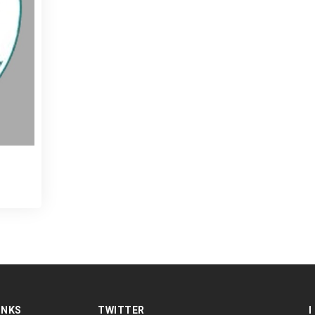
INKS
TWITTER
I