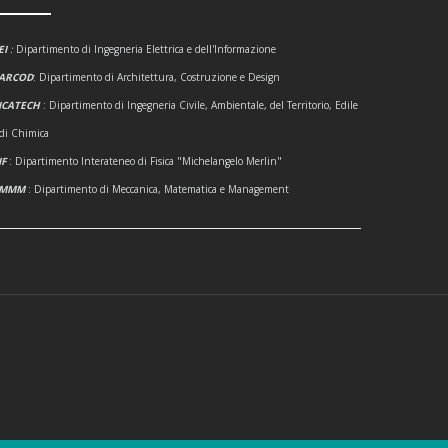
EI
:
Dipartimento di Ingegneria Elettrica e dell'Informazione
ARCOD
: Dipartimento di Architettura, Costruzione e Design
ICATECH
: Dipartimento di Ingegneria Civile, Ambientale, del Territorio, Edile
 di Chimica
IF
: Dipartimento Interateneo di Fisica "Michelangelo Merlin"
DMMM
: Dipartimento di Meccanica, Matematica e Management