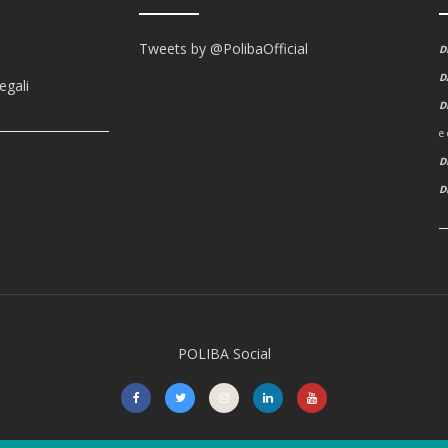
Tweets by @PolibaOfficial
D
D
egali
D
e
D
POLIBA Social