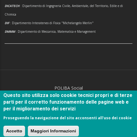
DICATECH
: Dipartimento di Ingegneria Civile, Ambientale, del Territorio, Edile e di
Chimica
DIF
: Dipartimento Interateneo di Fisica "Michelangelo Merlin"
DMMM
: Dipartimento di Meccanica, Matematica e Management
POLIBA Social
Questo sito utilizza solo cookie tecnici propri e di terze
parti per il corretto funzionamento delle pagine web e
per il miglioramento dei servizi
Proseguendo la navigazione del sito acconsenti all'uso dei cookie
© Copyright
Politecnico di Bari
2018.
Accetto
Maggiori Informazioni