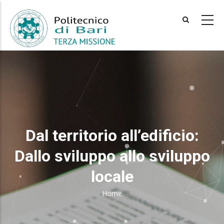
Skip
to
main
content
Dal territorio all’edificio:
Dallo sviluppo allo sviluppo
locale
Home
Breadcrumb