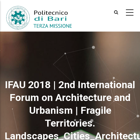
Skip
to
main
content
IFAU 2018 | 2nd International
Forum on Architecture and
Urbanism | Fragile
Territories.
Landscapes_Cities_Architect