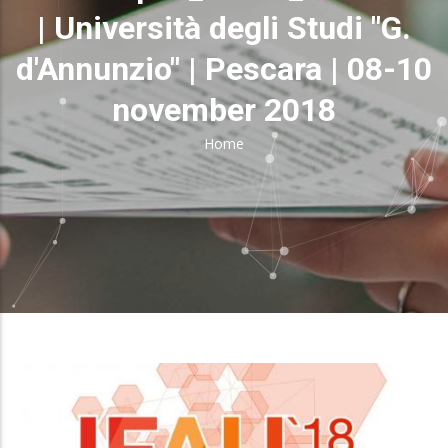
| Università degli Studi "G.
d'Annunzio" | Pescara | 08-10
november 2018
Home
Breadcrumb