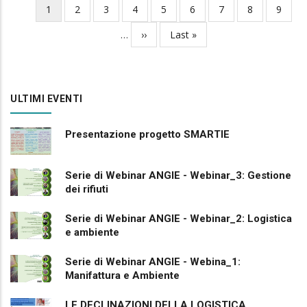
Current
1
Page
2
Page
3
Page
4
Page
5
Page
6
Page
7
Page
8
Page
9
Pagination
page
…
Next
››
Last
Last »
page
page
ULTIMI EVENTI
Presentazione progetto SMARTIE
Serie di Webinar ANGIE - Webinar_3: Gestione
dei rifiuti
Serie di Webinar ANGIE - Webinar_2: Logistica
e ambiente
Serie di Webinar ANGIE - Webina_1:
Manifattura e Ambiente
LE DECLINAZIONI DELLA LOGISTICA