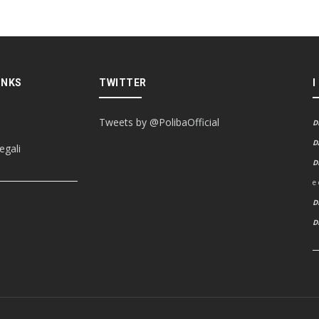
INKS
TWITTER
I
Tweets by @PolibaOfficial
D
D
egali
D
e
D