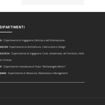
 DIPARTIMENTI
EI
:
Dipartimento di Ingegneria Elettrica e dell'Informazione
ARCOD
: Dipartimento di Architettura, Costruzione e Design
ICATECH
: Dipartimento di Ingegneria Civile, Ambientale, del Territorio, Edile
 di Chimica
IF
: Dipartimento Interateneo di Fisica "Michelangelo Merlin"
DMMM
: Dipartimento di Meccanica, Matematica e Management