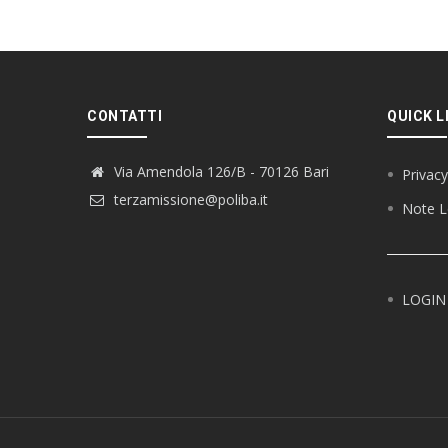
CONTATTI
QUICK L
Via Amendola 126/B - 70126 Bari
Privacy
terzamissione@poliba.it
Note L
LOGIN