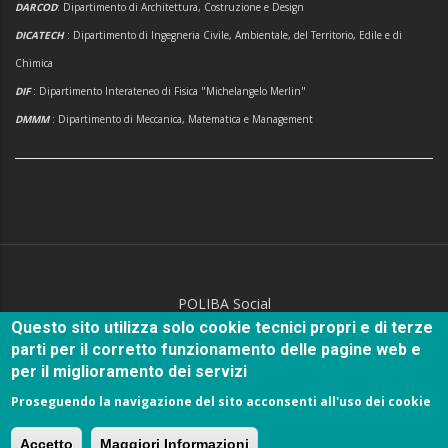
DARCOD
: Dipartimento di Architettura, Costruzione e Design
DICATECH
: Dipartimento di Ingegneria Civile, Ambientale, del Territorio, Edile e di
Chimica
DIF
: Dipartimento Interateneo di Fisica "Michelangelo Merlin"
DMMM
: Dipartimento di Meccanica, Matematica e Management
POLIBA Social
Questo sito utilizza solo cookie tecnici propri e di terze
parti per il corretto funzionamento delle pagine web e
per il miglioramento dei servizi
Proseguendo la navigazione del sito acconsenti all'uso dei cookie
© Copyright
Politecnico di Bari
2018.
Accetto
Maggiori Informazioni