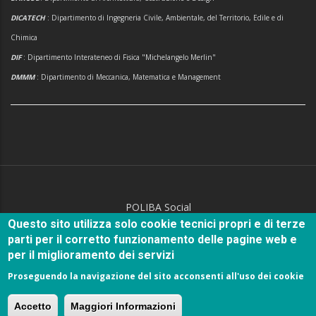
DICATECH
: Dipartimento di Ingegneria Civile, Ambientale, del Territorio, Edile e di
Chimica
DIF
: Dipartimento Interateneo di Fisica "Michelangelo Merlin"
DMMM
: Dipartimento di Meccanica, Matematica e Management
POLIBA Social
Questo sito utilizza solo cookie tecnici propri e di terze
parti per il corretto funzionamento delle pagine web e
per il miglioramento dei servizi
Proseguendo la navigazione del sito acconsenti all'uso dei cookie
© Copyright
Politecnico di Bari
2018.
Accetto
Maggiori Informazioni