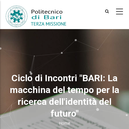
Skip
to
main
content
Ciclo di Incontri "BARI: La
macchina del tempo per la
ricerca dell'identità del
futuro"
Home
Breadcrumb