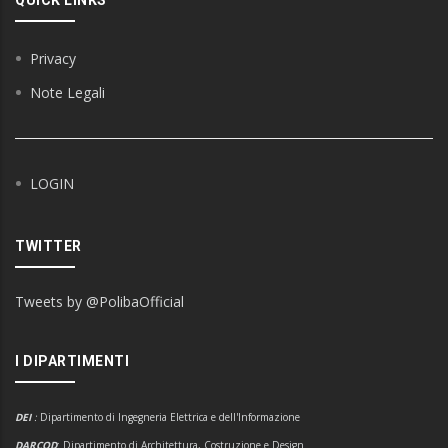
QUICK LINKS
Privacy
Note Legali
LOGIN
TWITTER
Tweets by @PolibaOfficial
I DIPARTIMENTI
DEI
:
Dipartimento di Ingegneria Elettrica e dell'Informazione
DARCOD
: Dipartimento di Architettura, Costruzione e Design