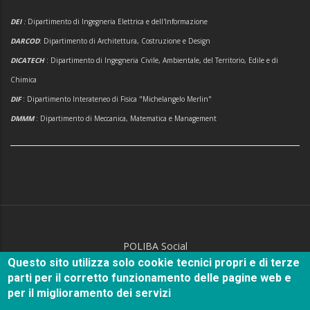
DEI
:
Dipartimento di Ingegneria Elettrica e dell'Informazione
DARCOD
: Dipartimento di Architettura, Costruzione e Design
DICATECH
: Dipartimento di Ingegneria Civile, Ambientale, del Territorio, Edile e di
Chimica
DIF
: Dipartimento Interateneo di Fisica "Michelangelo Merlin"
DMMM
: Dipartimento di Meccanica, Matematica e Management
POLIBA Social
Questo sito utilizza solo cookie tecnici propri e di terze
parti per il corretto funzionamento delle pagine web e
per il miglioramento dei servizi