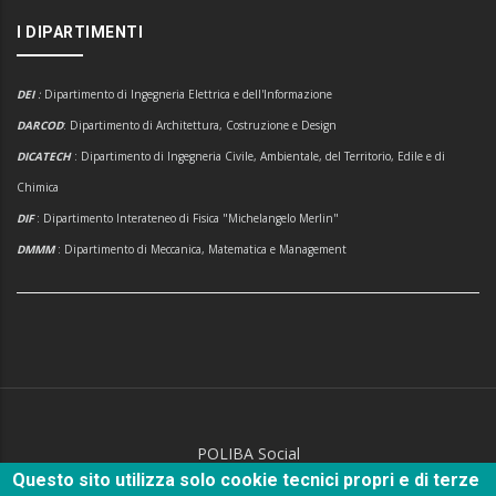
I DIPARTIMENTI
DEI
:
Dipartimento di Ingegneria Elettrica e dell'Informazione
DARCOD
: Dipartimento di Architettura, Costruzione e Design
DICATECH
: Dipartimento di Ingegneria Civile, Ambientale, del Territorio, Edile e di
Chimica
DIF
: Dipartimento Interateneo di Fisica "Michelangelo Merlin"
DMMM
: Dipartimento di Meccanica, Matematica e Management
POLIBA Social
Questo sito utilizza solo cookie tecnici propri e di terze