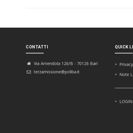
CONTATTI
QUICK L
Via Amendola 126/B - 70126 Bari
Privacy
terzamissione@poliba.it
Note L
LOGIN