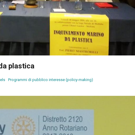
da plastica
els
Programmi di pubblico interesse (policy-making)