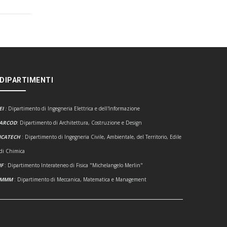
 DIPARTIMENTI
EI
:
Dipartimento di Ingegneria Elettrica e dell'Informazione
ARCOD
: Dipartimento di Architettura, Costruzione e Design
ICATECH
: Dipartimento di Ingegneria Civile, Ambientale, del Territorio, Edile
 di Chimica
IF
: Dipartimento Interateneo di Fisica "Michelangelo Merlin"
DMMM
: Dipartimento di Meccanica, Matematica e Management