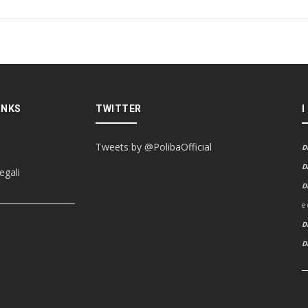
INKS
TWITTER
I
Tweets by @PolibaOfficial
D
D
egali
D
e
D