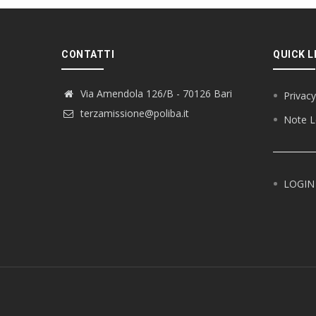
CONTATTI
QUICK L
Via Amendola 126/B - 70126 Bari
Privacy
terzamissione@poliba.it
Note L
LOGIN