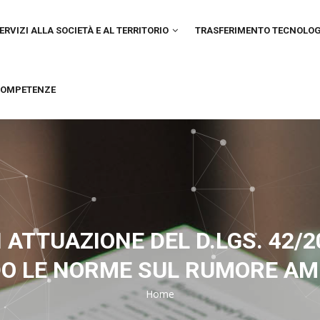
IN
VIGATION
ERVIZI ALLA SOCIETÀ E AL TERRITORIO
TRASFERIMENTO TECNOLO
OMPETENZE
 ATTUAZIONE DEL D.LGS. 42/
O LE NORME SUL RUMORE AM
Home
Breadcrumb