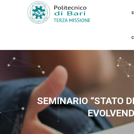
Skip
MA
to
NA
S
main
content
C
SEMINARIO “STATO DI
EVOLVEND