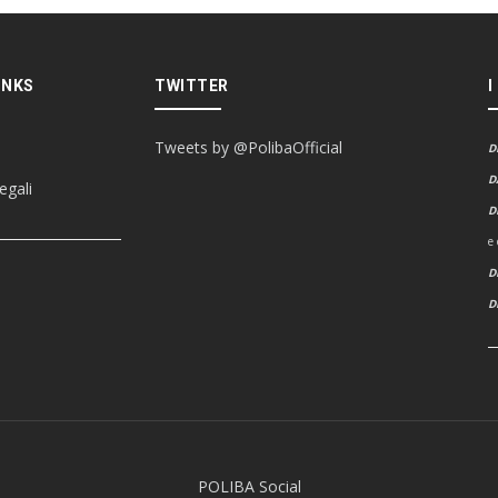
INKS
TWITTER
I
Tweets by @PolibaOfficial
D
D
egali
D
e
D
POLIBA Social