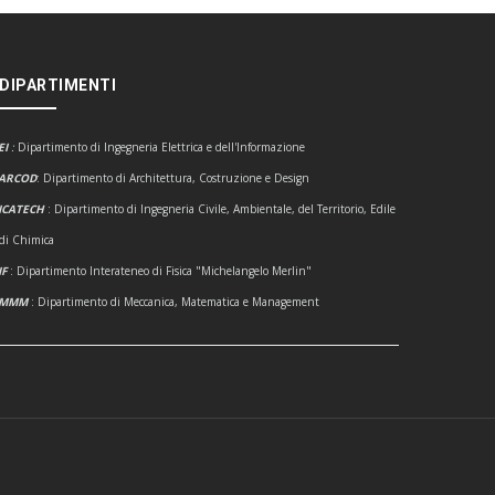
 DIPARTIMENTI
EI
:
Dipartimento di Ingegneria Elettrica e dell'Informazione
ARCOD
: Dipartimento di Architettura, Costruzione e Design
ICATECH
: Dipartimento di Ingegneria Civile, Ambientale, del Territorio, Edile
 di Chimica
IF
: Dipartimento Interateneo di Fisica "Michelangelo Merlin"
DMMM
: Dipartimento di Meccanica, Matematica e Management