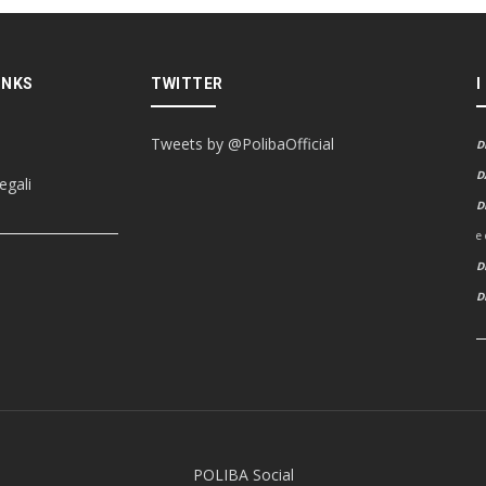
INKS
TWITTER
I
Tweets by @PolibaOfficial
D
D
egali
D
e
D
POLIBA Social