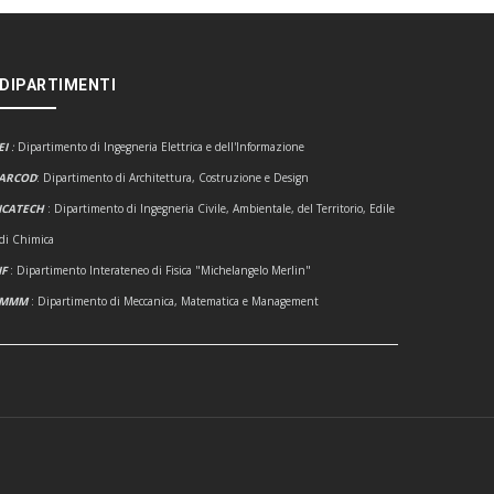
 DIPARTIMENTI
EI
:
Dipartimento di Ingegneria Elettrica e dell'Informazione
ARCOD
: Dipartimento di Architettura, Costruzione e Design
ICATECH
: Dipartimento di Ingegneria Civile, Ambientale, del Territorio, Edile
 di Chimica
IF
: Dipartimento Interateneo di Fisica "Michelangelo Merlin"
DMMM
: Dipartimento di Meccanica, Matematica e Management