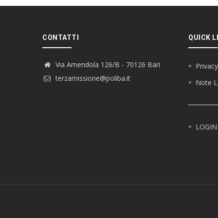
CONTATTI
QUICK L
Via Amendola 126/B - 70126 Bari
Privacy
terzamissione@poliba.it
Note L
LOGIN