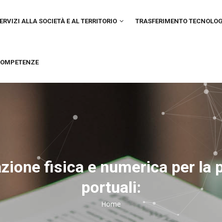
IN
VIGATION
ERVIZI ALLA SOCIETÀ E AL TERRITORIO
TRASFERIMENTO TECNOLO
OMPETENZE
ione fisica e numerica per la 
portuali:
Home
Breadcrumb