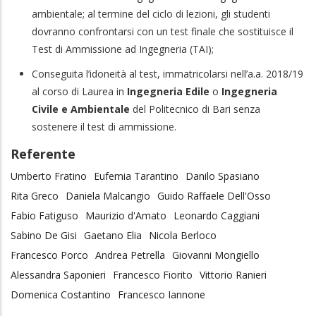
ambientale; al termine del ciclo di lezioni, gli studenti
dovranno confrontarsi con un test finale che sostituisce il
Test di Ammissione ad Ingegneria (TAI);
Conseguita l’idoneità al test, immatricolarsi nell’a.a. 2018/19
al corso di Laurea in
Ingegneria Edile
o
Ingegneria
Civile e Ambientale
del Politecnico di Bari senza
sostenere il test di ammissione.
Referente
Umberto Fratino
Eufemia Tarantino
Danilo Spasiano
Rita Greco
Daniela Malcangio
Guido Raffaele Dell'Osso
Fabio Fatiguso
Maurizio d'Amato
Leonardo Caggiani
Sabino De Gisi
Gaetano Elia
Nicola Berloco
Francesco Porco
Andrea Petrella
Giovanni Mongiello
Alessandra Saponieri
Francesco Fiorito
Vittorio Ranieri
Domenica Costantino
Francesco Iannone