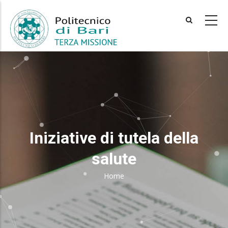
Skip
to
main
content
Iniziative di tutela della
salute
Home
Breadcrumb