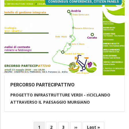
CONSENSUS CONFERENCES, CITIZEN PANELS
PERCORSO PARTECIPATTIVO
PROGETTO INFRASTRUTTURE VERDI - riCICLANDO
ATTRAVERSO IL PAESAGGIO MURGIANO
Current
1
Page
2
Page
3
Next
››
Last
Last »