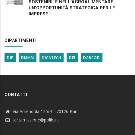
SOSTENIBILE NELL’AGROALIMENTARE:
UN’OPPORTUNITÀ STRATEGICA PER LE
IMPRESE
DIPARTIMENTI
DIF
DMMM
DICATECH
DEI
DARCOD
CONTATTI
Via Amendola 126/B - 70126 Bari
terzamissione@poliba.it