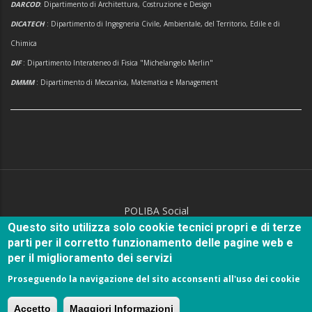
DARCOD
: Dipartimento di Architettura, Costruzione e Design
DICATECH
: Dipartimento di Ingegneria Civile, Ambientale, del Territorio, Edile e di
Chimica
DIF
: Dipartimento Interateneo di Fisica "Michelangelo Merlin"
DMMM
: Dipartimento di Meccanica, Matematica e Management
POLIBA Social
Questo sito utilizza solo cookie tecnici propri e di terze
parti per il corretto funzionamento delle pagine web e
per il miglioramento dei servizi
Proseguendo la navigazione del sito acconsenti all'uso dei cookie
© Copyright
Politecnico di Bari
2018.
Accetto
Maggiori Informazioni