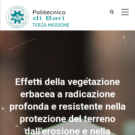
Skip
to
main
content
Effetti della vegetazione
erbacea a radicazione
profonda e resistente nella
protezione del terreno
dall’erosione e nella