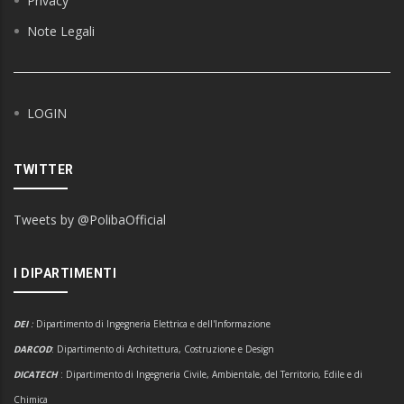
Privacy
Note Legali
LOGIN
TWITTER
Tweets by @PolibaOfficial
I DIPARTIMENTI
DEI
:
Dipartimento di Ingegneria Elettrica e dell'Informazione
DARCOD
: Dipartimento di Architettura, Costruzione e Design
DICATECH
: Dipartimento di Ingegneria Civile, Ambientale, del Territorio, Edile e di
Chimica