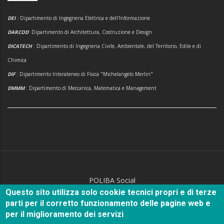
DEI
:
Dipartimento di Ingegneria Elettrica e dell'Informazione
DARCOD
: Dipartimento di Architettura, Costruzione e Design
DICATECH
: Dipartimento di Ingegneria Civile, Ambientale, del Territorio, Edile e di
Chimica
DIF
: Dipartimento Interateneo di Fisica "Michelangelo Merlin"
DMMM
: Dipartimento di Meccanica, Matematica e Management
POLIBA Social
Questo sito utilizza solo cookie tecnici propri e di terze
parti per il corretto funzionamento delle pagine web e
per il miglioramento dei servizi