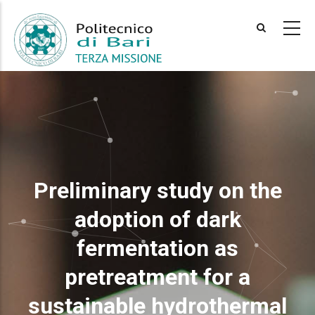
Skip
to
main
content
Preliminary study on the
adoption of dark
fermentation as
pretreatment for a
sustainable hydrothermal