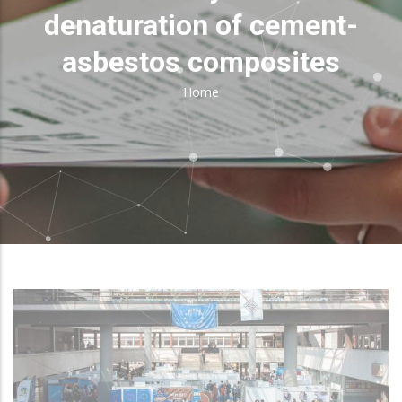
denaturation of cement-
asbestos composites
Home
Breadcrumb