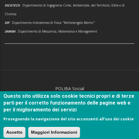
DICATECH
: Dipartimento di Ingegneria Civile, Ambientale, del Territorio, Edile e di
Chimica
DIF
: Dipartimento Interateneo di Fisica "Michelangelo Merlin"
DMMM
: Dipartimento di Meccanica, Matematica e Management
POLIBA Social
Questo sito utilizza solo cookie tecnici propri e di terze
parti per il corretto funzionamento delle pagine web e
per il miglioramento dei servizi
Proseguendo la navigazione del sito acconsenti all'uso dei cookie
© Copyright
Politecnico di Bari
2018.
Accetto
Maggiori Informazioni