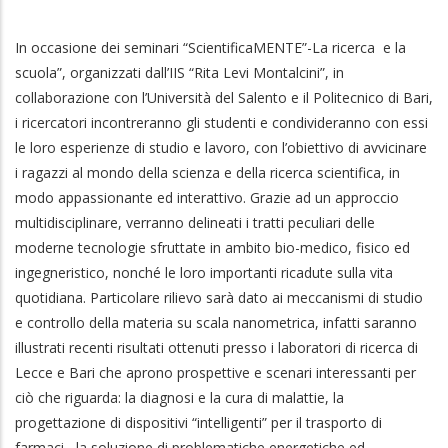
In occasione dei seminari “ScientificaMENTE”-La ricerca e la
scuola”, organizzati dall’IIS “Rita Levi Montalcini”, in
collaborazione con l’Università del Salento e il Politecnico di Bari,
i ricercatori incontreranno gli studenti e condivideranno con essi
le loro esperienze di studio e lavoro, con l’obiettivo di avvicinare
i ragazzi al mondo della scienza e della ricerca scientifica, in
modo appassionante ed interattivo. Grazie ad un approccio
multidisciplinare, verranno delineati i tratti peculiari delle
moderne tecnologie sfruttate in ambito bio-medico, fisico ed
ingegneristico, nonché le loro importanti ricadute sulla vita
quotidiana. Particolare rilievo sarà dato ai meccanismi di studio
e controllo della materia su scala nanometrica, infatti saranno
illustrati recenti risultati ottenuti presso i laboratori di ricerca di
Lecce e Bari che aprono prospettive e scenari interessanti per
ciò che riguarda: la diagnosi e la cura di malattie, la
progettazione di dispositivi “intelligenti” per il trasporto di
farmaci, la soluzione di problematiche energetiche ed