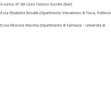
x-cursus III” del Liceo Classico Socrate (Bari)
f.ssa Elisabetta Bissaldi (Dipartimento Interateneo di Fisica, Politecn
ott.ssa Eleonora Macchia (Dipartimento di Farmacia – Università di