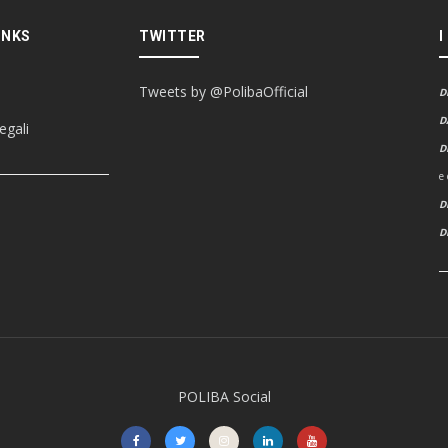
INKS
TWITTER
I
Tweets by @PolibaOfficial
D
D
egali
D
e
D
POLIBA Social