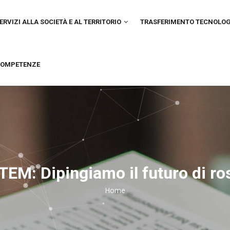
IN
VIGATION
ERVIZI ALLA SOCIETÀ E AL TERRITORIO
TRASFERIMENTO TECNOLO
OMPETENZE
TEM: Dipingiamo il futuro di ro
Home
Breadcrumb