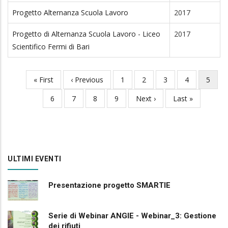
Progetto Alternanza Scuola Lavoro
2017
Progetto di Alternanza Scuola Lavoro - Liceo
2017
Scientifico Fermi di Bari
First
« First
Previous
‹ Previous
Page
1
Page
2
Page
3
Page
4
Curren
5
Pagination
page
page
page
Page
6
Page
7
Page
8
Page
9
Next
Next ›
Last
Last »
page
page
ULTIMI EVENTI
Presentazione progetto SMARTIE
Serie di Webinar ANGIE - Webinar_3: Gestione
dei rifiuti