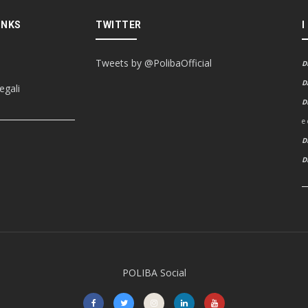
INKS
TWITTER
I
Tweets by @PolibaOfficial
D
D
egali
D
e
D
POLIBA Social