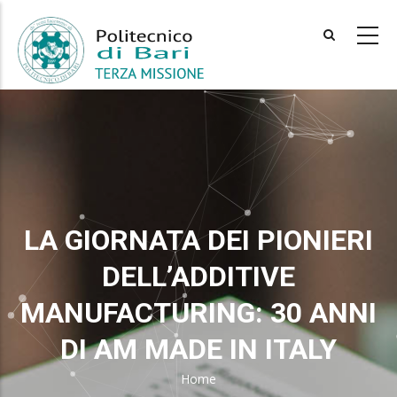
Skip
to
main
content
LA GIORNATA DEI PIONIERI
DELL’ADDITIVE
MANUFACTURING: 30 ANNI
DI AM MADE IN ITALY
Home
Breadcrumb