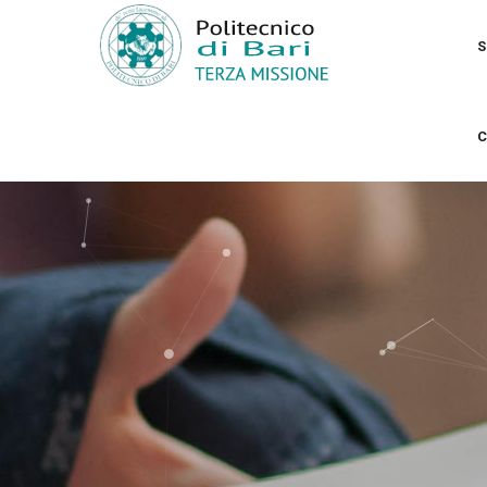
Skip
MA
to
NA
S
main
content
C