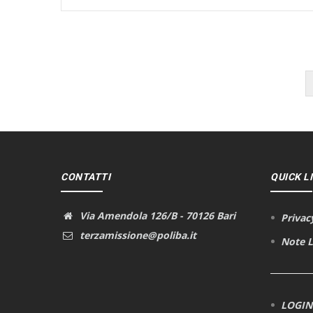
Pagination
CONTATTI
QUICK L
Via Amendola 126/B - 70126 Bari
Privac
terzamissione@poliba.it
Note L
LOGIN