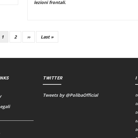
lezioni frontali.
Current
1
Page
2
Next
››
Last
Last »
page
page
page
INKS
TWITTER
I
Tweets by @PolibaOfficial
y
D
D
egali
D
E
D