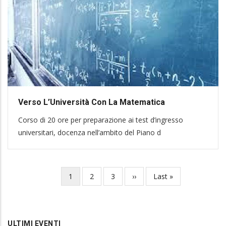
Verso L’Università Con La Matematica
Corso di 20 ore per preparazione ai test d’ingresso
universitari, docenza nell’ambito del Piano d
Current
1
Page
2
Page
3
Next
››
Last
Last »
Pagination
page
page
page
ULTIMI EVENTI