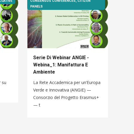
LGATIVE
CONSENSUS CONFERENCES, CITIZEN
PANELS
Serie Di Webinar ANGIE -
LE D
Webina_1: Manifattura E
LOGI
Ambiente
NEL
UN’
r su
La Rete Accademica per un’Europa
STRA
Verde e Innovativa (ANGIE) —
Il te
Consorzio del Progetto Erasmus+
dei p
— t
tempo