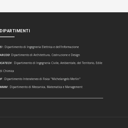
 DIPARTIMENTI
EI
:
Dipartimento di Ingegneria Elettrica e dell'Informazione
ARCOD
: Dipartimento di Architettura, Costruzione e Design
ICATECH
: Dipartimento di Ingegneria Civile, Ambientale, del Territorio, Edile
 di Chimica
IF
: Dipartimento Interateneo di Fisica "Michelangelo Merlin"
DMMM
: Dipartimento di Meccanica, Matematica e Management