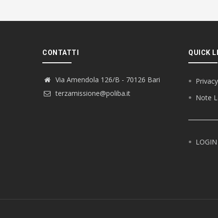
CONTATTI
QUICK L
Via Amendola 126/B - 70126 Bari
Privacy
terzamissione@poliba.it
Note L
LOGIN