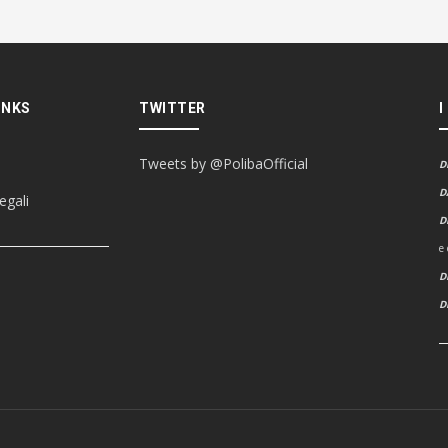
INKS
TWITTER
I
Tweets by @PolibaOfficial
D
D
egali
D
e
D