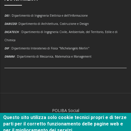
DEI
:
Dipartimento di Ingegneria Elettrica e dell'Informazione
DARCOD
: Dipartimento di Architettura, Costruzione e Design
DICATECH
: Dipartimento di Ingegneria Civile, Ambientale, del Territorio, Edile e di
Chimica
DIF
: Dipartimento Interateneo di Fisica "Michelangelo Merlin"
DMMM
: Dipartimento di Meccanica, Matematica e Management
POLIBA Social
Questo sito utilizza solo cookie tecnici propri e di terze
parti per il corretto funzionamento delle pagine web e
per il miglioramento dei servizi