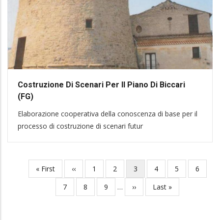
Costruzione Di Scenari Per Il Piano Di Biccari
(FG)
Elaborazione cooperativa della conoscenza di base per il
processo di costruzione di scenari futur
First
« First
Previous
‹‹
Page
1
Page
2
Current
3
Page
4
Page
5
Page
6
Pagination
page
page
page
Page
7
Page
8
Page
9
…
Next
››
Last
Last »
page
page