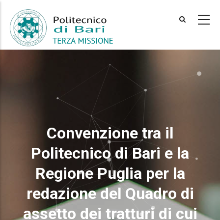
Skip
to
main
content
Convenzione tra il
Politecnico di Bari e la
Regione Puglia per la
redazione del Quadro di
assetto dei tratturi di cui