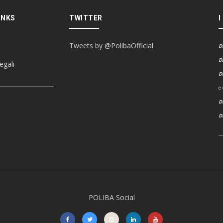
INKS
TWITTER
I
Tweets by @PolibaOfficial
D
D
egali
D
e
D
POLIBA Social