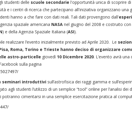
gli studenti delle
scuole secondarie
l'opportunità unica di scoprire d
sità e i centri di ricerca che partecipano all'iniziativa organizzano una 
studenti hanno a che fare con dati reali. Tali dati provengono dall'
esper
'agenzia spaziale americana
NASA
nel giugno del 2008 e costruito con 
N
) e della Agenzia Spaziale Italiana (
ASI
).
le realizzare l’evento inizialmente previsto ad Aprile 2020. Le
sezion
 Pisa, Roma, Torino e Trieste
hanno deciso di organizzare co
lle astro-particelle
giovedì
10 Dicembre 2020
. L’evento avrà una 
a Facebook sulla pagina
95027497/
da
seminari introduttivi
sull’astrofisica dei raggi gamma e sull’esper
agli studenti l’utilizzo di un semplice “tool” online per l’analisi dei d
i potranno cimentarsi in una semplice esercitazione pratica al comput
1447/