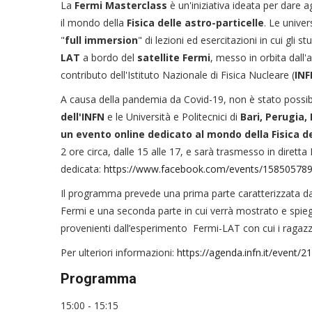
La
Fermi Masterclass
è un'iniziativa ideata per dare a
il mondo della
Fisica delle astro-particelle
. Le univer
"
full immersion
" di lezioni ed esercitazioni in cui gli 
LAT
a bordo del
satellite Fermi
, messo in orbita dall
contributo dell'Istituto Nazionale di Fisica Nucleare (
INF
A causa della pandemia da Covid-19, non è stato possibi
dell'INFN
e le Università e Politecnici di
Bari, Perugia,
un evento online dedicato al mondo della Fisica de
2 ore circa, dalle 15 alle 17, e sarà trasmesso in dirett
dedicata:
https://www.facebook.com/events/15850578
Il programma prevede una prima parte caratterizzata 
Fermi e una seconda parte in cui verrà mostrato e spiegato 
provenienti dall’esperimento Fermi-LAT con cui i ragazz
Per ulteriori informazioni:
https://agenda.infn.it/event/2
Programma
15:00 - 15:15