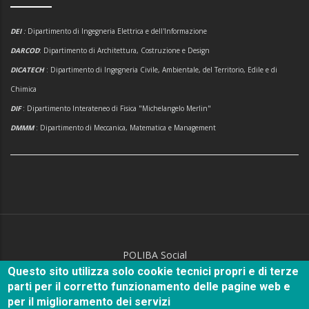
DEI
:
Dipartimento di Ingegneria Elettrica e dell'Informazione
DARCOD
: Dipartimento di Architettura, Costruzione e Design
DICATECH
: Dipartimento di Ingegneria Civile, Ambientale, del Territorio, Edile e di
Chimica
DIF
: Dipartimento Interateneo di Fisica "Michelangelo Merlin"
DMMM
: Dipartimento di Meccanica, Matematica e Management
POLIBA Social
Questo sito utilizza solo cookie tecnici propri e di terze
parti per il corretto funzionamento delle pagine web e
per il miglioramento dei servizi