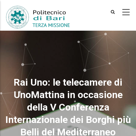
Skip
to
main
content
Rai Uno: le telecamere di
UnoMattina in occasione
della V Conferenza
Internazionale dei Borghi più
Belli del Mediterraneo