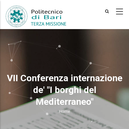
Skip
to
main
content
VII Conferenza internazione
de' "I borghi del
Mediterraneo"
Home
Breadcrumb