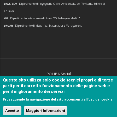
DICATECH
: Dipartimento di Ingegneria Civile, Ambientale, del Territorio, Edile e di
Chimica
DIF
: Dipartimento Interateneo di Fisica "Michelangelo Merlin"
DMMM
: Dipartimento di Meccanica, Matematica e Management
POLIBA Social
Questo sito utilizza solo cookie tecnici propri e di terze
parti per il corretto funzionamento delle pagine web e
per il miglioramento dei servizi
Proseguendo la navigazione del sito acconsenti all'uso dei cookie
© Copyright
Politecnico di Bari
2018.
Accetto
Maggiori Informazioni