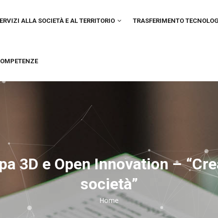
IN
VIGATION
ERVIZI ALLA SOCIETÀ E AL TERRITORIO
TRASFERIMENTO TECNOLO
OMPETENZE
 3D e Open Innovation – “Creati
società”
Home
Breadcrumb