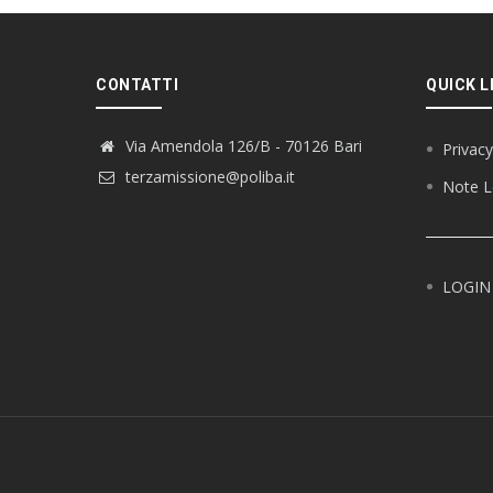
CONTATTI
QUICK L
Via Amendola 126/B - 70126 Bari
Privacy
terzamissione@poliba.it
Note L
LOGIN