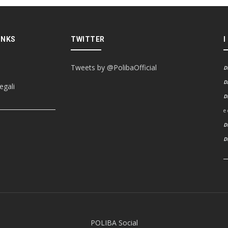
INKS
TWITTER
I
Tweets by @PolibaOfficial
D
D
egali
D
e
D
POLIBA Social