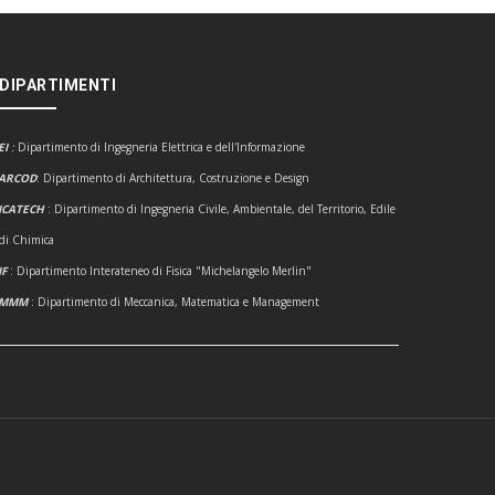
 DIPARTIMENTI
EI
:
Dipartimento di Ingegneria Elettrica e dell'Informazione
ARCOD
: Dipartimento di Architettura, Costruzione e Design
ICATECH
: Dipartimento di Ingegneria Civile, Ambientale, del Territorio, Edile
 di Chimica
IF
: Dipartimento Interateneo di Fisica "Michelangelo Merlin"
DMMM
: Dipartimento di Meccanica, Matematica e Management