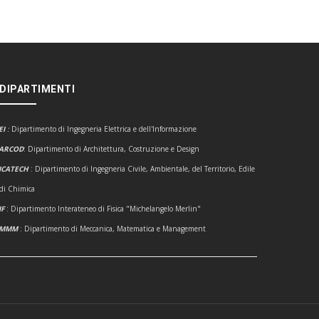
 DIPARTIMENTI
EI
:
Dipartimento di Ingegneria Elettrica e dell'Informazione
ARCOD
: Dipartimento di Architettura, Costruzione e Design
ICATECH
: Dipartimento di Ingegneria Civile, Ambientale, del Territorio, Edile
 di Chimica
IF
: Dipartimento Interateneo di Fisica "Michelangelo Merlin"
DMMM
: Dipartimento di Meccanica, Matematica e Management