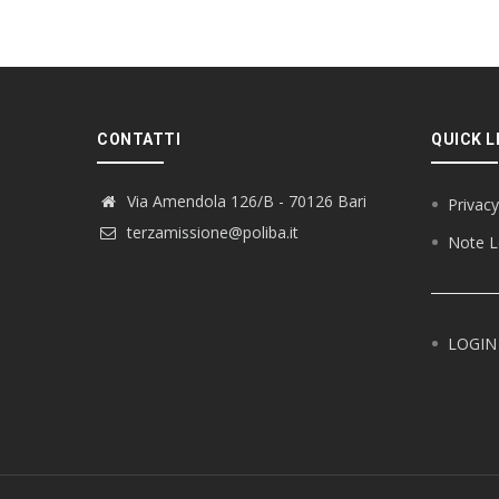
CONTATTI
QUICK L
Via Amendola 126/B - 70126 Bari
Privacy
terzamissione@poliba.it
Note L
LOGIN