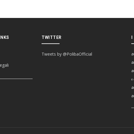
INKS
TWITTER
I
Tweets by @PolibaOfficial
D
D
egali
D
e
D