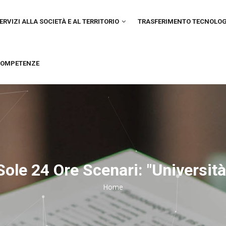
IN
VIGATION
ERVIZI ALLA SOCIETÀ E AL TERRITORIO
TRASFERIMENTO TECNOLO
OMPETENZE
Sole 24 Ore Scenari: "Università
Home
Breadcrumb